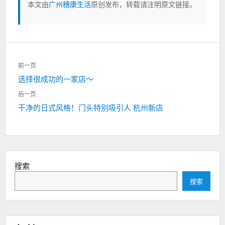
本文由
广州穗康生活
原创发布，转载请注明原文链接。
文
前一页
章
上
选择很成功的一家店～
导
一
航
后一页
篇：
下
干净的日式风格！门头特别吸引人 杭州新店
一
篇：
搜索
搜索