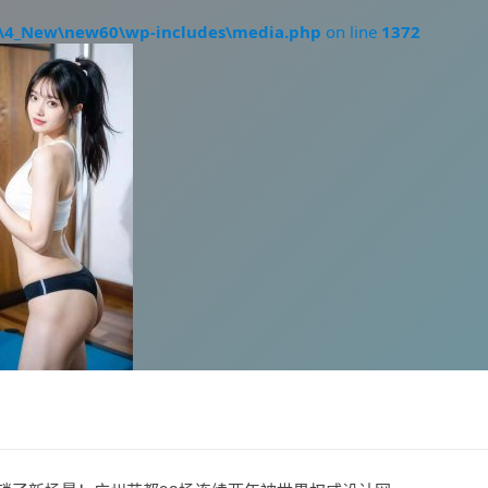
\4_New\new60\wp-includes\media.php
on line
1372