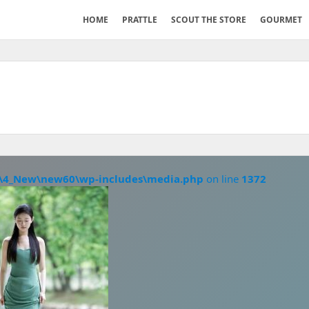
HOME
PRATTLE
SCOUT THE STORE
GOURMET
\4_New\new60\wp-includes\media.php
on line
1372