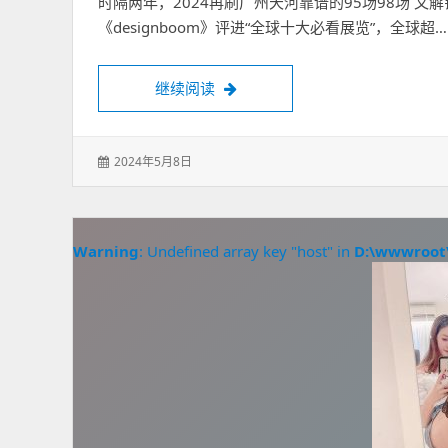
时隔两年，2024再刷广州天河靠谱的95场98场 
《designboom》评进“全球十大必看展览”，全球超…
花都98场又解锁了新场景！
继续阅读
发
2024年5月8日
表
于：
Warning
: Undefined array key "host" in
D:\wwwroot