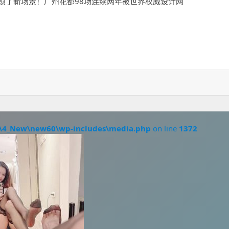
又解锁了新场景！广州花都98场连续两年被世界权威设计网
\4_New\new60\wp-includes\media.php
on line
1372