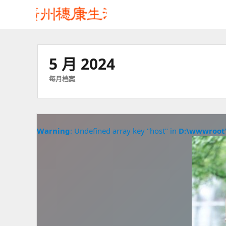
5 月 2024
每月档案
Warning
: Undefined array key "host" in
D:\wwwroot