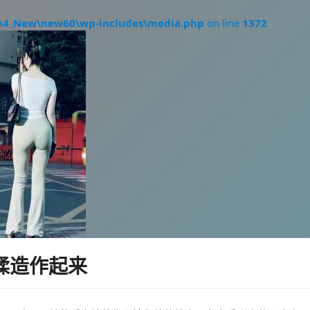
\4_New\new60\wp-includes\media.php
on line
1372
揉造作起来