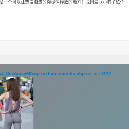
on之旅这是一个可以让热爱潮流的你尽情释放的地方！龙岗爱联小巷子这个
起来
\4_New\new60\wp-includes\media.php
on line
1372