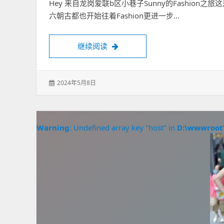
Hey 来自龙岗爱联b区小巷子Sunny的Fashi
六朝古都也开始往着Fashion更进一步…
快来龙岗最便宜的小巷子矫揉造作
继续阅读
发
2024年5月8日
表
于：
Warning
: Undefined array key "host" in
D:\wwwroot