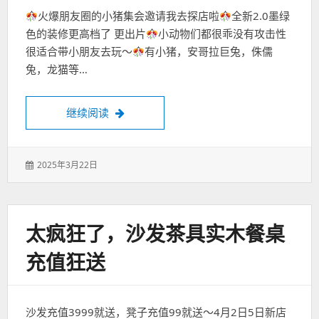
火爆朋友圈的小猪集会邀请我去探店啦
全新2.0墨绿
色的装修更高档了 更出片
小动物们都很乖没有攻击性
很适合带小朋友去玩～
有小猪，安哥拉巨兔，侏儒
兔，龙猫等…
福州首发Nice to meet U遇见萌宠小猪集会
继续阅读
发
2025年3月22日
表
于：
太疯狂了，沙发茶具实木餐桌
充值狂送
沙发充值3999就送，凳子充值99就送～4月2日5日新店