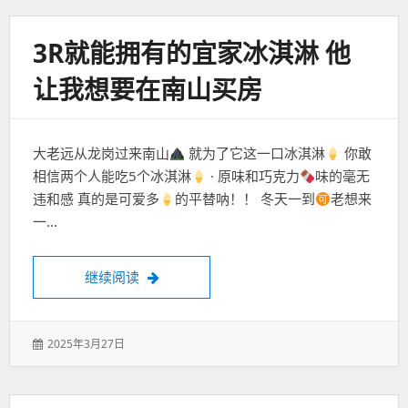
3R就能拥有的宜家冰淇淋 他
让我想要在南山买房
大老远从龙岗过来南山
就为了它这一口冰淇淋
你敢
相信两个人能吃5个冰淇淋
· 原味和巧克力
味的毫无
违和感 真的是可爱多
的平替呐！！ 冬天一到
老想来
一…
3r就能拥有的宜家冰淇淋 他让我想要在南山
继续阅读
发
2025年3月27日
表
于：