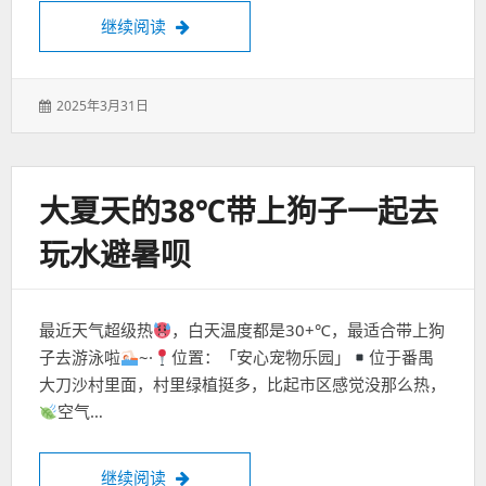
可可爱爱的宠物店
继续阅读
发
2025年3月31日
表
于：
大夏天的38℃带上狗子一起去
玩水避暑呗
最近天气超级热
，白天温度都是30+℃，最适合带上狗
子去游泳啦
~·
位置：「安心宠物乐园」
位于番禺
大刀沙村里面，村里绿植挺多，比起市区感觉没那么热，
空气…
大夏天的38℃带上狗子一起去玩水避暑呗
继续阅读