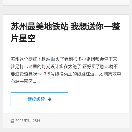
表
于：
苏州最美地铁站 我想送你一整
片星空
苏州这个网红地铁站
火了看到很多小姐姐都会停下来
驻足打卡这里的灯光设计实在太绝了 正好买了咖啡就不
要浪费道具呀～
5号线换乘王的线路往返：太湖集散中
心站—园区…
苏州最美地铁站 我想送你一整片星空
继续阅读
发
2025年3月28日
表
于：