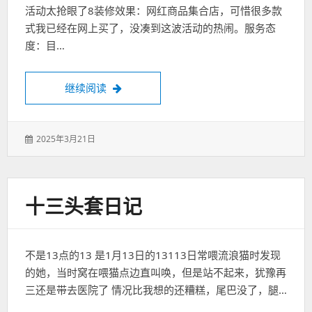
活动太抢眼了8装修效果：网红商品集合店，可惜很多款
式我已经在网上买了，没凑到这波活动的热闹。服务态
度：目…
太疯狂了，沙发茶具实木餐桌充值狂送
继续阅读
发
2025年3月21日
表
于：
十三头套日记
不是13点的13 是1月13日的13113日常喂流浪猫时发现
的她，当时窝在喂猫点边直叫唤，但是站不起来，犹豫再
三还是带去医院了 情况比我想的还糟糕，尾巴没了，腿…