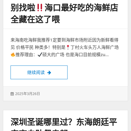
别找啦
海口最好吃的海鲜店
全藏在这了喂
来海南吃海鲜我推荐1定要到海鲜市场附近因为新鲜看得
见 价格平民 种类多！特别是
丁村火车头万人海鲜广场
推荐理由：
硕大的广场 也是海口目前规模zu…
别找啦
海口最好吃的海鲜店全藏在这了喂
继续阅读
发
2025年3月26日
表
于：
深圳圣诞哪里过？东海朗廷平