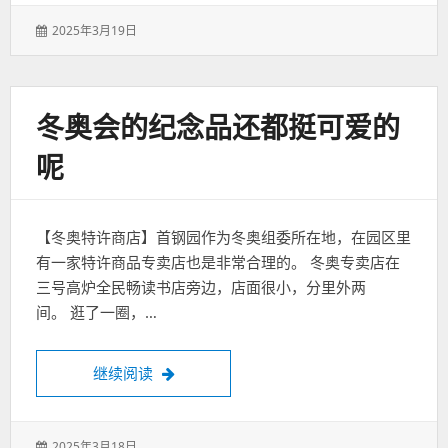
发
2025年3月19日
表
于：
冬奥会的纪念品还都挺可爱的
呢
【冬奥特许商店】首钢园作为冬奥组委所在地，在园区里
有一家特许商品专卖店也是非常合理的。 冬奥专卖店在
三号高炉全民畅读书店旁边，店面很小，分里外两
间。 逛了一圈，…
冬奥会的纪念品还都挺可爱的呢
继续阅读
发
2025年3月18日