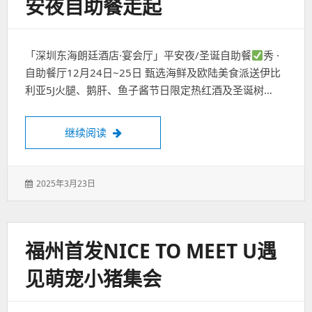
安夜自助餐走起
「深圳东海朗廷酒店·宴会厅」平安夜/圣诞自助餐
秀 ·
自助餐厅12月24日~25日 甄选海鲜及欧陆美食派送伊比
利亚5J火腿、鹅肝、鱼子酱节日限定热红酒及圣诞树…
深圳圣诞哪里过？东海朗廷平安夜自助餐走
继续阅读
发
2025年3月23日
表
于：
福州首发NICE TO MEET U遇
见萌宠小猪集会