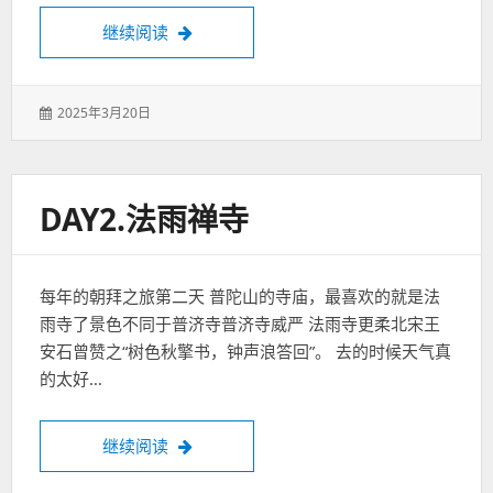
十三头套日记
继续阅读
发
2025年3月20日
表
于：
DAY2.法雨禅寺
每年的朝拜之旅第二天 普陀山的寺庙，最喜欢的就是法
雨寺了景色不同于普济寺普济寺威严 法雨寺更柔北宋王
安石曾赞之“树色秋擎书，钟声浪答回”。 去的时候天气真
的太好…
Day2.法雨禅寺
继续阅读