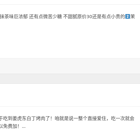
抹茶味巨浓郁 还有点微苦少糖 不甜腻原价30还是有点小贵的
茉
于吃到姜虎东白丁烤肉了！咱就是说一整个直接爱住，吃一次就会
以免费加！…