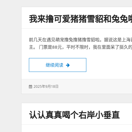
于：
我来撸可爱猪猪雪貂和兔兔
前几天在遇见萌宠撸兔撸猪撸雪貂啦。据说这是上海
主。 门票是88元，平时不限时，我在里面呆了挺久
我来撸可爱猪猪雪貂和兔兔啦
继续阅读
发
2025年9月18日
表
于：
认认真真喝个右岸小垂直