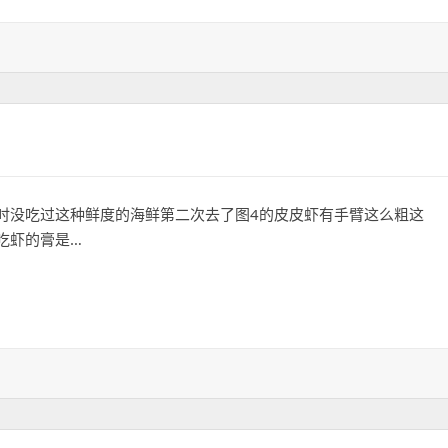
时没吃过这种鲜度的海鲜第二次去了图4的皮皮虾有手臂这么粗这
吃虾的膏是…