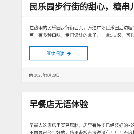
民乐园步行街的甜心，糖串
在热闹的民乐园步行街西头，万达广场民乐园后边糖
芦，有多种口味，专门设计的盒子，一盒5支装，可
民乐园步行街的甜心，糖串儿
继续阅读
发
2025年9月28日
表
于：
早餐店无语体验
早晨去这家店里买豆腐脑，店里有许多已经装好的~
不想要已经打好的，结果老板直接说没有！！！态度