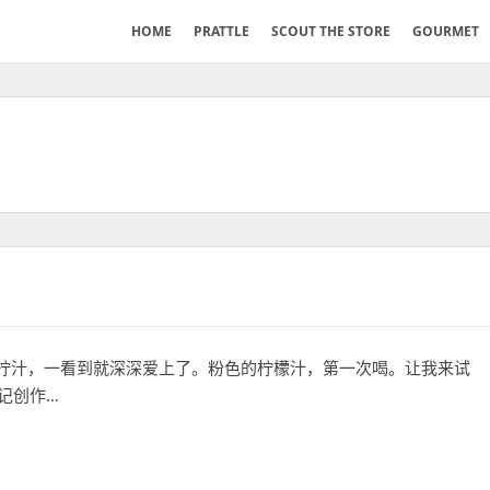
HOME
PRATTLE
SCOUT THE STORE
GOURMET
柠汁，一看到就深深爱上了。粉色的柠檬汁，第一次喝。让我来试
记创作…