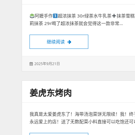
阿嬷手作
超浓抹茶 30r绿茶水牛乳茶
抹茶雪糕
莉抹茶 29r喝了超浓抹茶就会觉得这一款非常…
广州天河 抹茶脑袋冲 巨巨巨浓郁
继续阅读
发
2025年9月21日
表
于：
姜虎东烤肉
我真是太爱姜虎东了！海带汤泡菜饼无限续！我！终
永远爱上的店！送了无数配菜小料直接可以吃饱还可