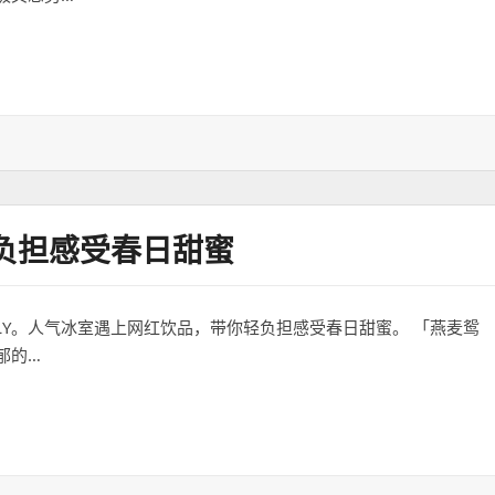
轻负担感受春日甜蜜
LY。人气冰室遇上网红饮品，带你轻负担感受春日甜蜜。 「燕麦鸳
郁的…
感受春日甜蜜