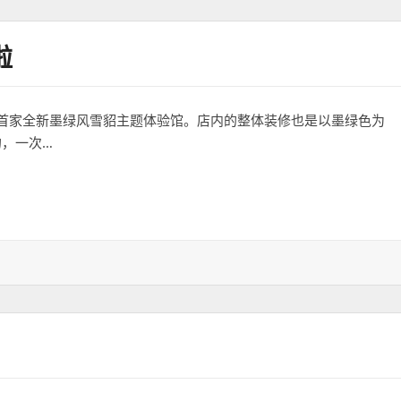
啦
首家全新墨绿风雪貂主题体验馆。店内的整体装修也是以墨绿色为
的，一次…