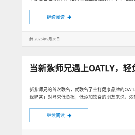
早餐店无语体验
继续阅读
发
2025年9月26日
表
于：
当新紮师兄遇上OATLY，
新紮师兄的首次联名，就联名了主打健康品牌的OAT
鸯奶茶」对寻求低负担，低添加饮食的朋友来说，浓
当新紮师兄遇上OATLY，轻负担
继续阅读