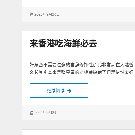
发
2025年9月30日
表
于：
来香港吃海鲜必去
好东西不需要过多的言辞修饰性价比非常高在大陆暂
么长其实本来是整只蒸的老板娘搞错了但是依然太好
来香港吃海鲜必去
继续阅读
发
2025年9月29日
表
于：