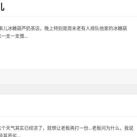
儿
串儿冰糖葫芦奶茶店，晚上特别是周末老有人排队他家的冰糖葫
以一支一支慢…
这个天气其实已经凉了，就想让老板再打一份…老板问为什么，我说
极其恶劣…