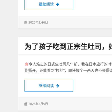
繁花下的一杯咖啡
继续阅读
发
2026年2月6日
表
于：
为了孩子吃到正宗生吐司，
令人难忘的日式生吐司几年前，我在日本旅行的时
能撕开，还能看到“拉丝“，即使放个一两天也不会僵
为了孩子吃到正宗生吐司，她去北
继续阅读
发
2026年2月5日
表