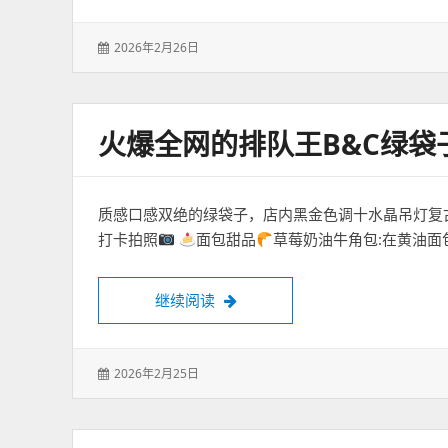
发
2026年2月26日
表
于：
火爆全网的排队王B&C绿袋
质感口感双绝的绿袋子，店内黑金色调十水晶吊灯复
打卡拍照
面包甜品
草莓奶油牛角包:在黄油面
火爆全网的排队王B&C绿袋子黄油
继续阅读
发
2026年2月25日
表
于：