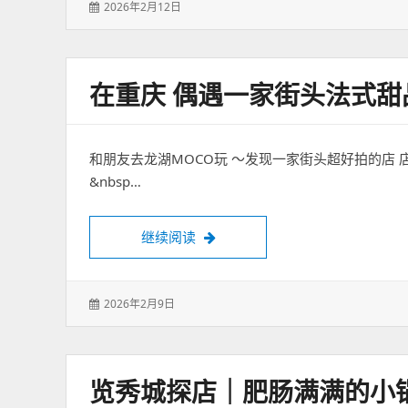
发
2026年2月12日
表
于：
在重庆 偶遇一家街头法式甜
和朋友去龙湖MOCO玩 ～发现一家街头超好拍的店 
&nbsp…
在重庆 偶遇一家街头法式甜品店 
继续阅读
发
2026年2月9日
表
于：
览秀城探店｜肥肠满满的小