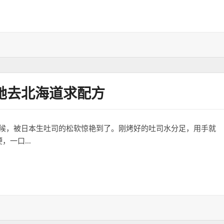
她去北海道求配方
候，被日本生吐司的松软惊艳到了。刚烤好的吐司水分足，用手就
硬，一口…
海道求配方