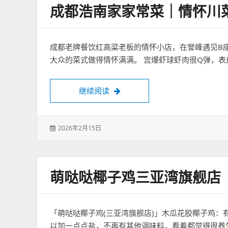
成都浩南家家常菜｜情怀川
成都老牌餐饮红高粱老板的情怀小店，在誉峰遇见B
大众的菜式做得情怀满满。 宫爆虾球虾肉很Q弹，表
成都浩南家家常菜｜情怀川菜小馆
继续阅读
发
2026年2月15日
表
于：
萌哒哒椰子鸡三亚湾旗舰店
「萌哒哒椰子鸡(三亚湾旗舰店)」木瓜花胶椰子鸡
以加一点点盐，不再有其他调味料，看着都觉得很养