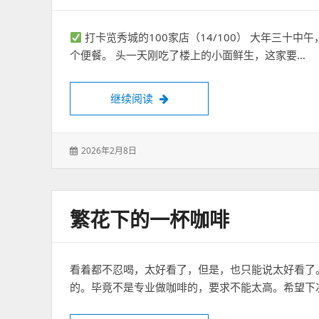
打卡览秀城的100家店（14/100） 大年三十
个便餐。 头一天刚吃了楼上的小面鲜生，这家要…
览秀城探店｜肥肠满满的小锅米线
继续阅读
发
2026年2月8日
表
于：
繁花下的一杯咖啡
看着都不忍喝，太好看了，但是，也只能说太好看了
的。毕竟不是专业做咖啡的，要求不能太高。希望下