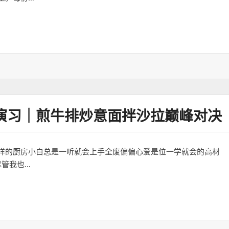
演习｜煎牛排炒意面拌沙拉巅峰对决
样的厨房小白总是一听就会上手全废偏偏心爱是位一学就会的高材
尽管我也…
煎牛排炒意面拌沙拉巅峰对决