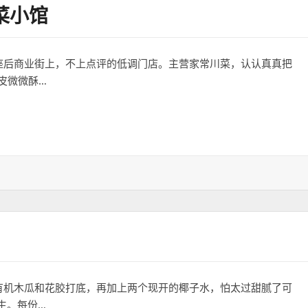
菜小馆
座后商业街上，不上点评的低调门店。主营家常川菜，认认真真把
皮微微酥…
：有机木瓜和花胶打底，再加上两个现开的椰子水，怕太过甜腻了可
生。每份…