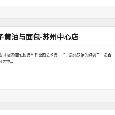
子黄油与面包-苏州中心店
古感拉满!面包甜品陈列也跟艺术品一样，质感双绝的绿袋子，适合
包之神…
与面包-苏州中心店