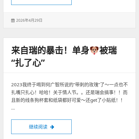
发
2026年4月29日
表
于：
来自瑞的暴击！单身
被瑞
“扎了心”
2023我终于喝到何广智所说的“带刺的玫瑰”了～一点也不
扎嘴只扎心！哈哈！关于情人节。。还是瑞会搞事！！而
且新的线条狗杯套和纸袋都好可爱～还get了小贴纸！！
…
来自瑞的暴击！单身
被瑞“扎了心”
继续阅读