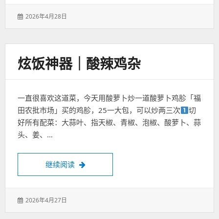
发
2026年4月28日
表
于：
炫饭神器｜酸辣鸡杂
一直很喜欢这道菜，今天用酸萝卜炒一道酸萝卜鸡胗「福
田农批市场」买的鸡胗，25一大包，可以炒两三次
切
好所有配菜：大蒜叶、指天椒、青椒、泡椒、酸萝卜、蒜
头、姜、…
炫饭神器｜酸辣鸡杂
继续阅读
发
2026年4月27日
表
于：