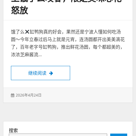
怒放
饿了么
缸鸭狗真的好会，果然还是宁波人懂如何吃汤
圆～今年立春过后马上就是元宵，连汤圆都开出美美滴花
了，百年老字号缸鸭狗，推出鲜花汤圆，每个都超美的，
浓浓芝麻酱流…
上饿了么咬春，限定美味心花怒放
继续阅读
发
2026年4月24日
表
于：
搜索