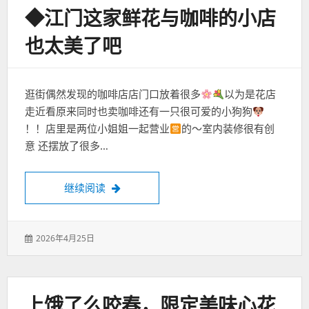
◆江门这家鲜花与咖啡的小店
也太美了吧
逛街偶然发现的咖啡店店门口放着很多
以为是花店
走近看原来同时也卖咖啡还有一只很可爱的小狗狗
！！店里是两位小姐姐一起营业
的～室内装修很有创
意 还摆放了很多…
◆江门这家鲜花与咖啡的小店也太美了吧
继续阅读
发
2026年4月25日
表
于：
上饿了么咬春，限定美味心花