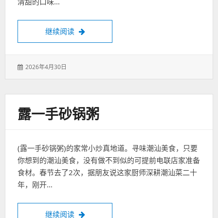
清甜的口味…
卧槽！吃了这家才知道椰子鸡这么好吃
继续阅读
发
2026年4月30日
表
于：
露一手砂锅粥
(露一手砂锅粥)的家常小炒真地道。寻味潮汕美食，只要
你想到的潮汕美食，没有做不到似的可提前电联店家准备
食材。春节去了2次，据朋友说这家厨师深耕潮汕菜二十
年，刚开…
露一手砂锅粥
继续阅读