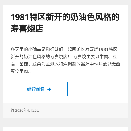
1981特区新开的奶油色风格的
寿喜烧店
冬天里的小确幸是和姐妹们一起围炉吃寿喜烧1981特区
新开的奶油色风格的寿喜烧店！ 寿喜烧主要以牛肉、豆
腐、菌菇、蔬菜为主涮入特殊调制的酱汁中～并蘸以无菌
蛋食用肉…
1981特区新开的奶油色风格的寿喜烧店
继续阅读
发
2026年4月26日
表
于：